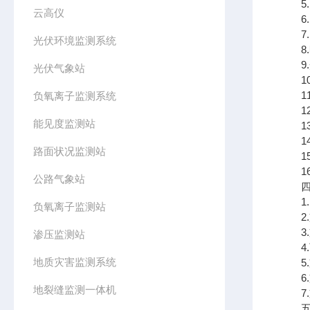
5.大
云高仪
6.P
7.P
光伏环境监测系统
8.噪
9.光
光伏气象站
10.
11
负氧离子监测系统
12.
能见度监测站
13.
14
路面状况监测站
15.
16
公路气象站
四、
1.
负氧离子监测站
2.
3.支
渗压监测站
4.可
地质灾害监测系统
5.
6.
地裂缝监测一体机
7.支
五、