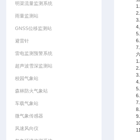
明渠流量监测系统
1.
2.
雨量监测站
3.
4.j
GNSS位移监测站
5.
6.
避雷针
7.支
雷电监测预警系统
六、
1.
超声波雪深监测站
2.
3.
校园气象站
4.
5.
森林防火气象站
6.
7.
车载气象站
8.
微气象传感器
9.支
10
风速风向仪
11.