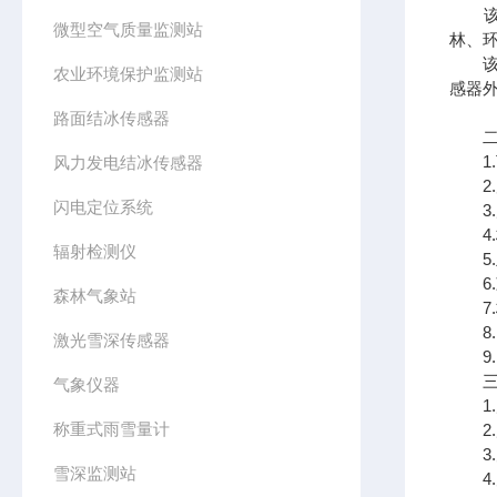
该设
微型空气质量监测站
林、
该设
农业环境保护监测站
感器外
路面结冰传感器
二、
1.
风力发电结冰传感器
2.
闪电定位系统
3.风
4.标
辐射检测仪
5.
6.
森林气象站
7.
8.
激光雪深传感器
9.
三、
气象仪器
1.风
称重式雨雪量计
2.风
3.空
雪深监测站
4.空