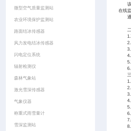
该设
微型空气质量监测站
在线
通过
农业环境保护监测站
二、
路面结冰传感器
1.
2.
风力发电结冰传感器
3.
闪电定位系统
4.标
5.
辐射检测仪
6.传
三、
森林气象站
1.风
2.风
激光雪深传感器
3.空
4.空
气象仪器
5.大
称重式雨雪量计
6.采
7.传
雪深监测站
8.太