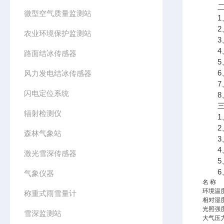
二、
微型空气质量监测站
1、
2、
农业环境保护监测站
3、7
4、支
路面结冰传感器
5、
6、
风力发电结冰传感器
7、
闪电定位系统
8、
三、
辐射检测仪
1、采
2、传
森林气象站
3、太
4、数
激光雪深传感器
5、7
6、
气象仪器
名 称
环境温
称重式雨雪量计
相对湿
光照强
雪深监测站
大气压