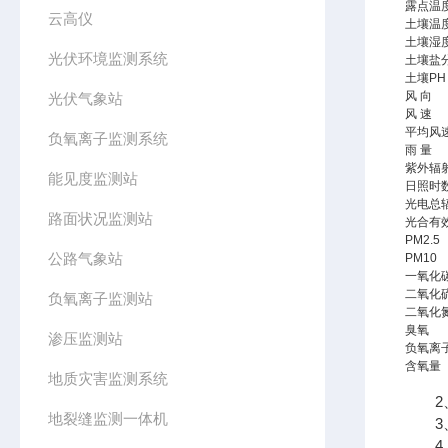
露点温
云高仪
土壤温
土壤湿
光伏环境监测系统
土壤盐
土壤PH
风 向
光伏气象站
风 速
平均风
负氧离子监测系统
雨 量
紫外辐
能见度监测站
日照时
光电总
路面状况监测站
光合有
PM2.5
公路气象站
PM10
一氧化
二氧化
负氧离子监测站
二氧化
臭氧
渗压监测站
负氧离
含氧量
地质灾害监测系统
2、
地裂缝监测一体机
3、
4、