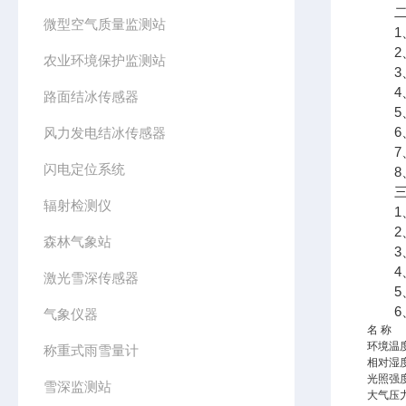
二、
微型空气质量监测站
1、
2、
农业环境保护监测站
3、7
4、支
路面结冰传感器
5、
6、
风力发电结冰传感器
7、
闪电定位系统
8、
三、
辐射检测仪
1、采
2、传
森林气象站
3、太
4、数
激光雪深传感器
5、7
6、
气象仪器
名 称
环境温
称重式雨雪量计
相对湿
光照强
雪深监测站
大气压