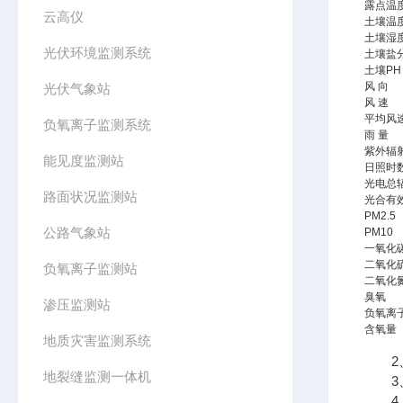
露点温
云高仪
土壤温
土壤湿
光伏环境监测系统
土壤盐
土壤PH
风 向
光伏气象站
风 速
平均风
负氧离子监测系统
雨 量
紫外辐
能见度监测站
日照时
光电总
路面状况监测站
光合有
PM2.5
公路气象站
PM10
一氧化
二氧化
负氧离子监测站
二氧化
臭氧
渗压监测站
负氧离
含氧量
地质灾害监测系统
2、
地裂缝监测一体机
3、
4、