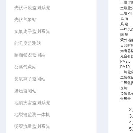
土壤湿
光伏环境监测系统
土壤盐
土壤PH
风 向
光伏气象站
风 速
平均风
负氧离子监测系统
雨 量
紫外辐
能见度监测站
日照时
光电总
路面状况监测站
光合有
PM2.5
公路气象站
PM10
一氧化
二氧化
负氧离子监测站
二氧化
臭氧
渗压监测站
负氧离
含氧量
地质灾害监测系统
2、
地裂缝监测一体机
3、
4、
明渠流量监测系统
5、