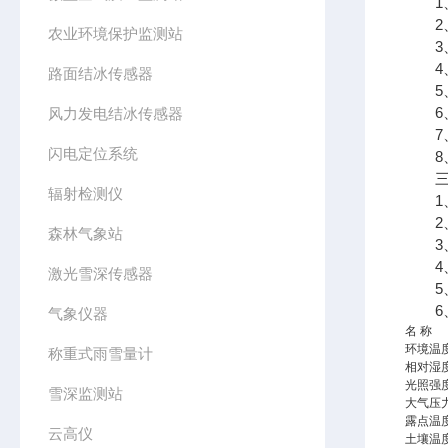
1、
2、
农业环境保护监测站
3、7
4、支
路面结冰传感器
5、
6、
风力发电结冰传感器
7、
闪电定位系统
8、
三、
辐射检测仪
1、采
2、传
森林气象站
3、太
4、数
激光雪深传感器
5、7
6、
气象仪器
名 称
环境温
称重式雨雪量计
相对湿
光照强
雪深监测站
大气压
露点温
云高仪
土壤温