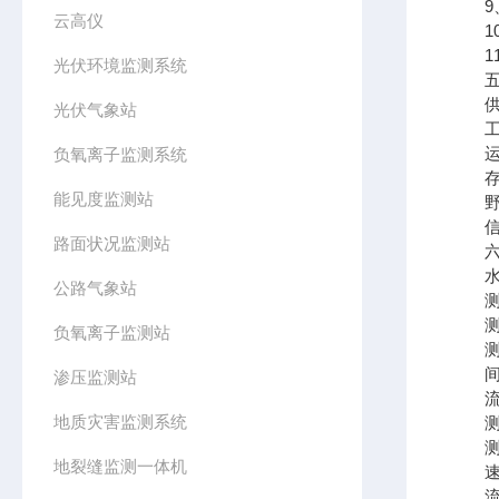
9、支
云高仪
10
11、
光伏环境监测系统
五、
供电电
光伏气象站
工作
运行温
负氧离子监测系统
存储温
能见度监测站
野外
信号输
路面状况监测站
六、
水
公路气象站
测距范
测距
负氧离子监测站
测距
间隔时
渗压监测站
流
地质灾害监测系统
测距范
测速
地裂缝监测一体机
速度分
流