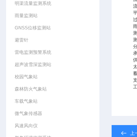
明渠流量监测系统
流量
平均
雨量监测站
过流
雨
GNSS位移监测站
测量范
测量
避雷针
分辨
雷电监测预警系统
承雨
供电
超声波雪深监测站
太阳
蓄电池
校园气象站
支架
工作
森林防火气象站
车载气象站
微气象传感器
风速风向仪
上