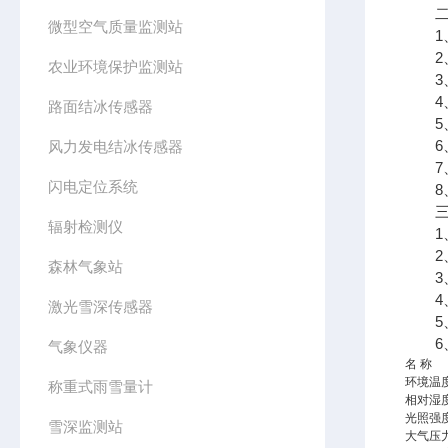
二、
微型空气质量监测站
1、
2、
农业环境保护监测站
3、7
4、支
路面结冰传感器
5、
6、
风力发电结冰传感器
7、
闪电定位系统
8、
三、
辐射检测仪
1、采
2、传
森林气象站
3、太
4、数
激光雪深传感器
5、7
6、
气象仪器
名 称
环境温
称重式雨雪量计
相对湿
光照强
雪深监测站
大气压