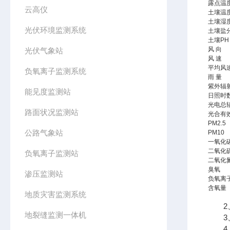
露点温
云高仪
土壤温
土壤湿
光伏环境监测系统
土壤盐
土壤PH
风 向
光伏气象站
风 速
平均风
负氧离子监测系统
雨 量
紫外辐
能见度监测站
日照时
光电总
路面状况监测站
光合有
PM2.5
公路气象站
PM10
一氧化
二氧化
负氧离子监测站
二氧化
臭氧
渗压监测站
负氧离
含氧量
地质灾害监测系统
2、
地裂缝监测一体机
3、
4、