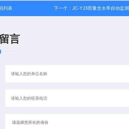
回列表
下一个：
JC-YJ3雨量含水率自动监
留言