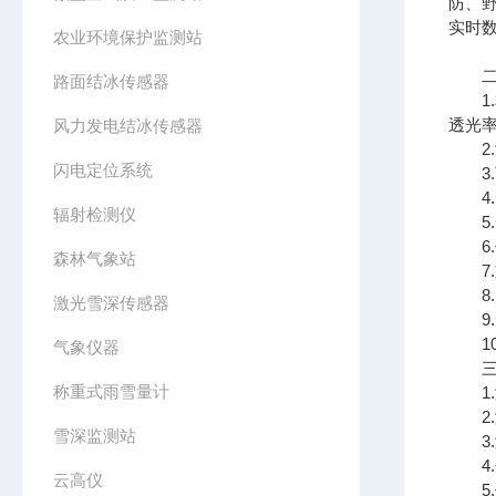
防、
实时
农业环境保护监测站
二、
路面结冰传感器
1.
透光
风力发电结冰传感器
2.
闪电定位系统
3.
4.
辐射检测仪
5.
6.
森林气象站
7.支
8.
激光雪深传感器
9.
10.
气象仪器
三、
称重式雨雪量计
1.
2.测
雪深监测站
3.
4.分
云高仪
5.