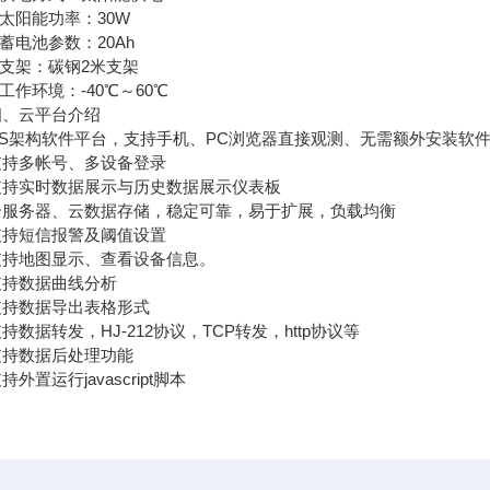
太阳能功率：30W
电池参数：20Ah
支架：碳钢2米支架
作环境：-40℃～60℃
云平台介绍
架构软件平台，支持手机、PC浏览器直接观测、无需额外安装软
多帐号、多设备登录
实时数据展示与历史数据展示仪表板
务器、云数据存储，稳定可靠，易于扩展，负载均衡
短信报警及阈值设置
地图显示、查看设备信息。
数据曲线分析
数据导出表格形式
据转发，HJ-212协议，TCP转发，http协议等
数据后处理功能
置运行javascript脚本