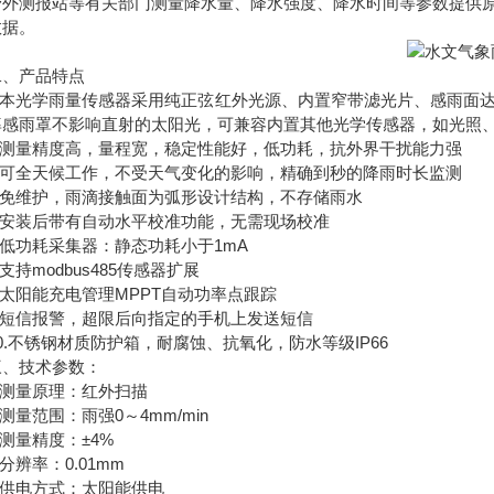
野外测报站等有关部门测量降水量、降水强度、降水时间等参数提供
数据。
产品特点
本光学雨量传感器采用纯正弦红外光源、内置窄带滤光片、感雨面达
率感雨罩不影响直射的太阳光，可兼容内置其他光学传感器，如光照
测量精度高，量程宽，稳定性能好，低功耗，抗外界干扰能力强
可全天候工作，不受天气变化的影响，精确到秒的降雨时长监测
免维护，雨滴接触面为弧形设计结构，不存储雨水
安装后带有自动水平校准功能，无需现场校准
低功耗采集器：静态功耗小于1mA
持modbus485传感器扩展
太阳能充电管理MPPT自动功率点跟踪
短信报警，超限后向指定的手机上发送短信
不锈钢材质防护箱，耐腐蚀、抗氧化，防水等级IP66
技术参数：
测量原理：红外扫描
量范围：雨强0～4mm/min
测量精度：±4%
辨率：0.01mm
供电方式：太阳能供电