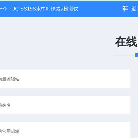
一个：
JC-SS15S水中叶绿素a检测仪
返
在线