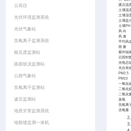
露点温
云高仪
土壤温
土壤湿
光伏环境监测系统
土壤盐
土壤PH
光伏气象站
风 向
风 速
负氧离子监测系统
平均风
雨 量
能见度监测站
紫外辐
日照时
光电总
路面状况监测站
光合有
PM2.5
公路气象站
PM10
一氧化
负氧离子监测站
二氧化
二氧化
渗压监测站
臭氧
负氧离
含氧量
地质灾害监测系统
2、
地裂缝监测一体机
3、
4、