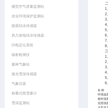
二、
微型空气质量监测站
1、
2、
农业环境保护监测站
3、7
4、支
路面结冰传感器
5、
6、
风力发电结冰传感器
7、
闪电定位系统
8、
三、
辐射检测仪
1、采
2、传
森林气象站
3、太
4、数
激光雪深传感器
5、7
6、
气象仪器
名 称
称重式雨雪量计
环境温
相对湿
雪深监测站
光照强
大气压