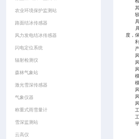
检测
其采
农业环境保护监测站
较传
具有
路面结冰传感器
具有
度，
风力发电结冰传感器
利用
闪电定位系统
产品
风速测
辐射检测仪
风速测
风速分
森林气象站
模拟信
模拟量
激光雪深传感器
风向测
风向
气象仪器
风向分
称重式雨雪量计
工作电
工作温
雪深监测站
平均无
云高仪