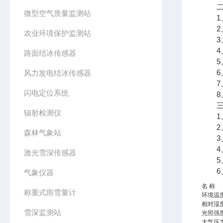
二、
微型空气质量监测站
1、
2、
农业环境保护监测站
3、7
4、支
路面结冰传感器
5、
6、
风力发电结冰传感器
7、
闪电定位系统
8、
三、
辐射检测仪
1、采
2、传
森林气象站
3、太
4、数
激光雪深传感器
5、7
6、
气象仪器
名 称
称重式雨雪量计
环境温
相对湿
雪深监测站
光照强
大气压