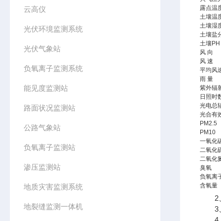
露点温
云高仪
土壤温
土壤湿
光伏环境监测系统
土壤盐
土壤PH
光伏气象站
风 向
风 速
负氧离子监测系统
平均风
雨 量
能见度监测站
紫外辐
日照时
光电总
路面状况监测站
光合有
PM2.5
公路气象站
PM10
一氧化
负氧离子监测站
二氧化
二氧化
渗压监测站
臭氧
负氧离
含氧量
地质灾害监测系统
2、
地裂缝监测一体机
3、
4、