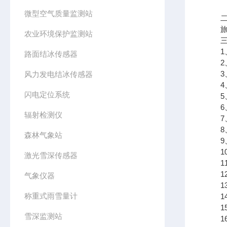
微型空气质量监测站
二、
旅游
农业环境保护监测站
三、
1、风
路面结冰传感器
2、风
3、空
风力发电结冰传感器
4、空
闪电定位系统
5、大
6、P
辐射检测仪
7、P
8、噪
森林气象站
9、负
10、
激光雪深传感器
11、屏
12
气象仪器
13、
称重式雨雪量计
14
15
雪深监测站
16、