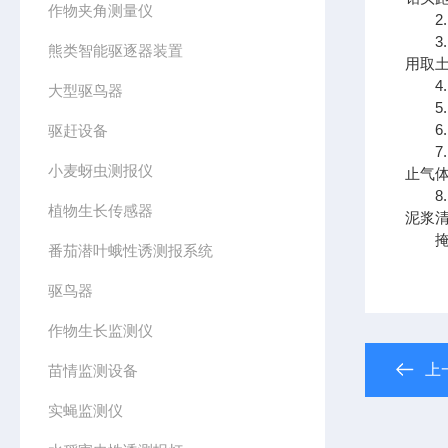
作物夹角测量仪
2.
3.
熊类智能驱逐器装置
用取
4.
大型驱鸟器
5. 
6. 
驱赶设备
7.
小麦蚜虫测报仪
止气体
8.
植物生长传感器
泥浆
掩埋
番茄潜叶蛾性诱测报系统
驱鸟器
作物生长监测仪
上
苗情监测设备
实蝇监测仪