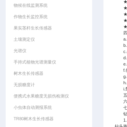
★传
物候在线监测系统
★传
★传
作物生长监控系统
★传
★传
果实茎杆生长传感器
四、
a.
土壤测定仪
b.
光谱仪
c.
d.
手持式植物光谱测量仪
e.
f.
树木生长传感器
g.
h.
无损糖度计
i.
五、
便携式水果糖度无损伤检测仪
六、
小虫体自动测报系统
七、
钻
TR80树木生长传感器
1.
钻头跑