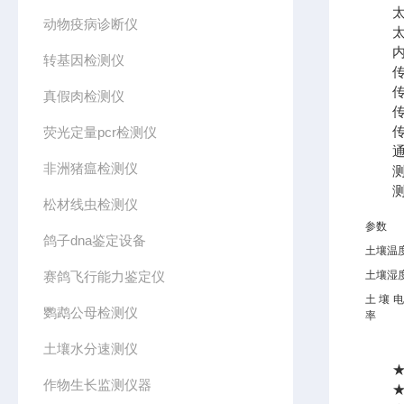
太阳
动物疫病诊断仪
太阳
内置锂
转基因检测仪
传感
传感
真假肉检测仪
传感
传感
荧光定量pcr检测仪
通讯方
非洲猪瘟检测仪
测量
测量
松材线虫检测仪
参数
鸽子dna鉴定设备
土壤温
赛鸽飞行能力鉴定仪
土壤湿
土壤
鹦鹉公母检测仪
率
土壤水分速测仪
★单
作物生长监测仪器
★传