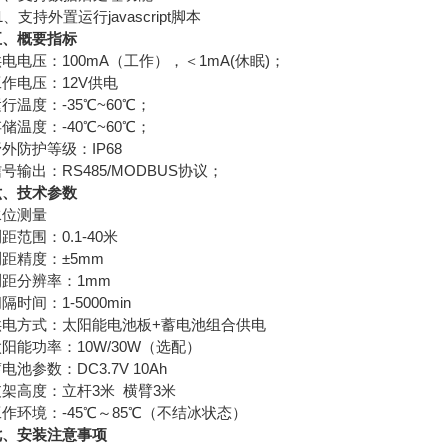
支持外置运行javascript脚本
五、概要指标
压：100mA（工作），＜1mA(休眠)；
电压：12V供电
度：-35℃~60℃；
度：-40℃~60℃；
防护等级：IP68
出：RS485/MODBUS协议；
六、技术参数
位测量
围：0.1-40米
精度：±5mm
分辨率：1mm
间：1-5000min
方式：太阳能电池板+蓄电池组合供电
能功率：10W/30W（选配）
参数：DC3.7V 10Ah
高度：立杆3米 横臂3米
环境：-45℃～85℃（不结冰状态）
七、安装注意事项