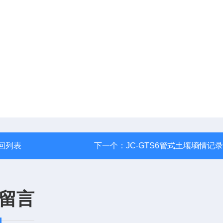
回列表
下一个：
JC-GTS6管式土壤墒情记
留言