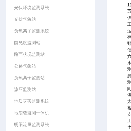
11、
光伏环境监测系统
供电电
光伏气象站
工作
运行温
负氧离子监测系统
存储温
能见度监测站
野外
信号输
路面状况监测站
水
公路气象站
测距范
测距
负氧离子监测站
测距
间隔时
渗压监测站
供电
地质灾害监测系统
太阳
蓄电池
地裂缝监测一体机
支架
工作
明渠流量监测系统