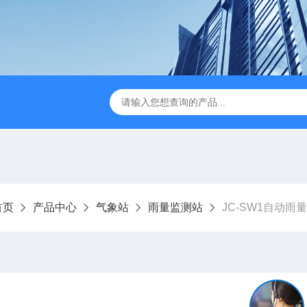
JC-FZ5大气负氧离子监测站
JC-ZS07多参数污水在线检测
首页
产品中心
气象站
雨量监测站
JC-SW1自动雨