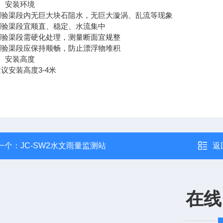
安装环境
渠段内无巨大块石阻水，无巨大漩涡、乱流等现象
渠段宜顺直、稳定、水流集中
渠段需硬化处理，测量断面宜规整
渠段应保持顺畅，防止漂浮物堆积
安装高度
安装高度3-4米
一个：
JC-SW2水文雨量监测站
返
在线