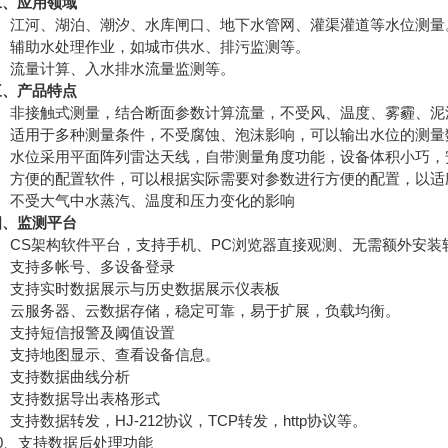
二、应用领域
江河、湖泊、潮汐、水库闸口、地下水管网、灌渠灌道等水位测量
辅助水处理作业，如城市供水、排污监测等。
流量计算、入水排水流量监测等。
三、产品特点
非接触式测量，结合断面参数计算流量，不受风、温度、雾霾、泥
适用于多种测量条件，不受腐蚀、泡沫影响，可以输出水位的测量
水位采用平面阵列雷达天线，自带测量角度功能，设备体积小巧，
方便的配置软件，可以根据实际需要对参数进行方便的配置，以适
不受大气中水蒸汽、温度和压力变化的影响
四、监测平台
CS架构软件平台，支持手机、PC浏览器直接观测、无需额外安装
支持多帐号、多设备登录
支持实时数据展示与历史数据展示仪表板
云服务器、云数据存储，稳定可靠，易于扩展，负载均衡。
支持短信报警及阈值设置
支持地图显示、查看设备信息。
支持数据曲线分析
支持数据导出表格形式
持数据转发，HJ-212协议，TCP转发，http协议等。
、支持数据后处理功能