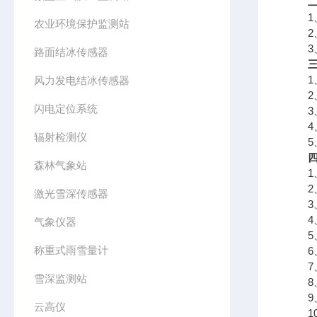
1、
农业环境保护监测站
2、
3、
路面结冰传感器
1、
风力发电结冰传感器
2、
闪电定位系统
3、
4、
辐射检测仪
5、
森林气象站
1、
2、
激光雪深传感器
3、
4、
气象仪器
5、
称重式雨雪量计
6、
7、
雪深监测站
8、
9、支
云高仪
10