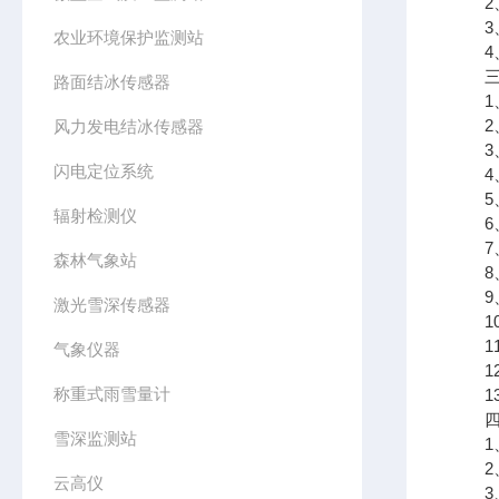
2、
3、
农业环境保护监测站
4、R
三、
路面结冰传感器
1、风
2、风
风力发电结冰传感器
3、空
闪电定位系统
4、空
5、大
辐射检测仪
6、
7、
森林气象站
8、
9、
激光雪深传感器
10、
11
气象仪器
12、
称重式雨雪量计
13、
四、
雪深监测站
1、
2、
云高仪
3、