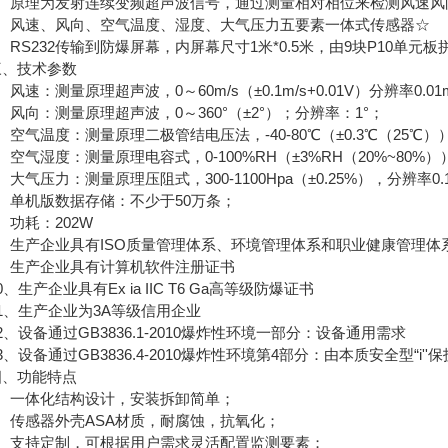
原理为发射连续变频超声波信号，通过测量相对相位来检测风速风
风速、风向、空气温度、湿度、大气压力五要素一体式传感器☆
S232传输到防爆屏幕，内屏幕尺寸1米*0.5米，由9块P10单元板
技术参数
速：测量原理超声波，0～60m/s（±0.1m/s+0.01V）分辨率0.01m
向：测量原理超声波，0～360°（±2°）；分辨率：1°；
气温度：测量原理二极管结电压法，-40-80℃（±0.3℃（25℃））
气湿度：测量原理电容式，0-100%RH（±3%RH（20%~80%））
气压力：测量原理压阻式，300-1100Hpa（±0.25%），分辨率0.1
单机版数据存储：不少于50万条；
功耗：202W
生产企业具有ISO质量管理体系、环境管理体系和职业健康管理体
生产企业具有计算机软件注册证书
生产企业具有Ex ia IIC T6 Ga高等级防爆证书
、生产企业为3A等级信用企业
设备通过GB3836.1-2010爆炸性环境一部分：设备通用需求
设备通过GB3836.4-2010爆炸性环境第4部分：由本质安全型“i''
功能特点
一体化结构设计，安装拆卸简单；
传感器外壳ASA材质，耐腐蚀，抗氧化；
支持定制，可根据用户需求灵活配置监测要素；