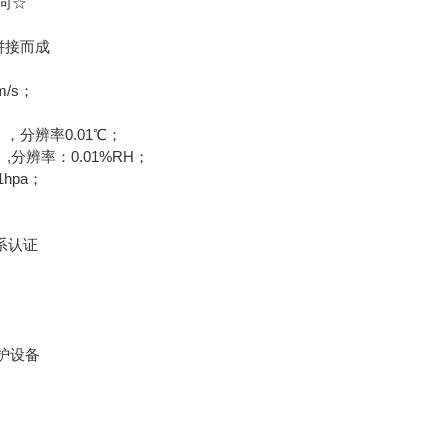
向☆
拼接而成
/s；
，分辨率0.01℃；
,分辨率：0.01%RH；
hpa；
系认证
保护设备