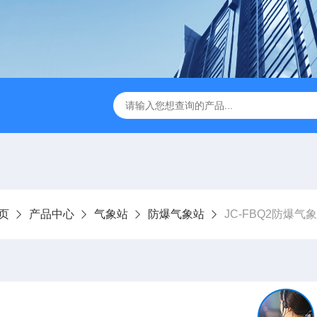
JC-FZ5大气负氧离子监测站
JC-ZS07多参数污水在线检测
页
产品中心
气象站
防爆气象站
JC-FBQ2防爆气