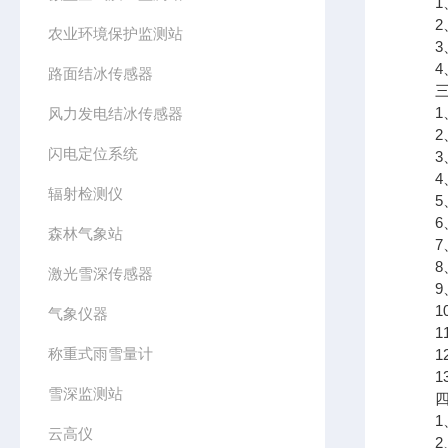
1、
2、
农业环境保护监测站
3、
4、R
路面结冰传感器
三、
1、风
风力发电结冰传感器
2、风
闪电定位系统
3、空
4、空
辐射检测仪
5、大
6、
森林气象站
7、
8、
激光雪深传感器
9、
10、
气象仪器
11
称重式雨雪量计
12、
13、
雪深监测站
四、
1、
云高仪
2、