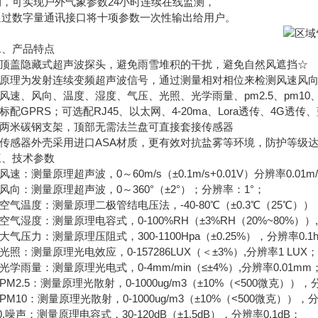
测，可实现户外气象参数24小时连续在线监测，
数字量通讯接口将十项参数一次性输出给用户。
产品特点
顶盖隐藏式超声波探头，避免雨雪堆积的干扰，避免自然风遮挡☆
原理为发射连续变频超声波信号，通过测量相对相位来检测风速风
速、风向、温度、湿度、气压、光照、光学雨量、pm2.5、pm1
配GPRS；可选配RJ45、以太网、4-20ma、Lora透传、4G透传
两米碳钢支架，顶部无需法兰盘可直接套接传感器
感器外壳采用进口ASA材质，更有效对抗盐雾等环境，防护等级达到
技术参数
速：测量原理超声波，0～60m/s（±0.1m/s+0.01V）分辨率0.01m
向：测量原理超声波，0～360°（±2°）；分辨率：1°；
气温度：测量原理二极管结电压法，-40-80℃（±0.3℃（25℃）），
气湿度：测量原理电容式，0-100%RH（±3%RH（20%~80%））,
气压力：测量原理压阻式，300-1100Hpa（±0.25%），分辨率0.1h
照：测量原理光电效应，0-157286LUX（＜±3%）,分辨率1 LUX；
学雨量：测量原理光电式，0-4mm/min（≤±4%）,分辨率0.01mm
M2.5：测量原理光散射，0-1000ug/m3（±10%（<500微克）），分
M10：测量原理光散射，0-1000ug/m3（±10%（<500微克）），分
噪声：测量原理电容式，30-120dB（±1.5dB），分辨率0.1dB；