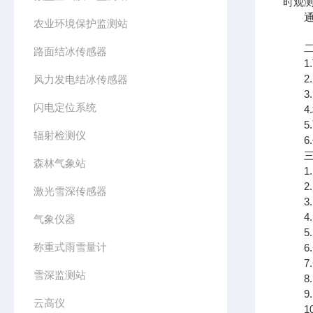
时观
通过
农业环境保护监测站
二、
路面结冰传感器
1.
2.
风力发电结冰传感器
3.风
闪电定位系统
4.标
5.
辐射检测仪
6.传
三、
森林气象站
1.风
2.风
激光雪深传感器
3.空
4.空
气象仪器
5.大
称重式雨雪量计
6.光
7.光
雪深监测站
8.P
9.P
云高仪
10.