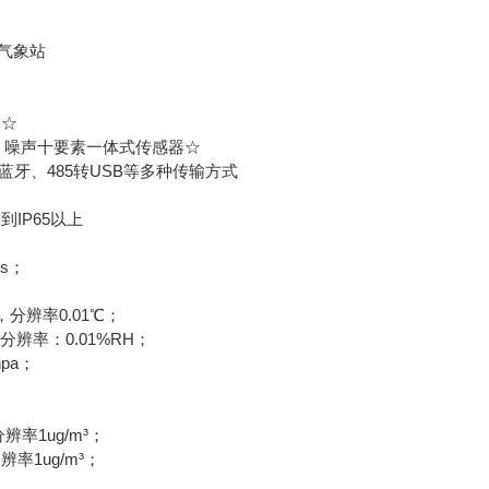
向☆
0、噪声十要素一体式传感器☆
、蓝牙、485转USB等多种传输方式
IP65以上
/s；
分辨率0.01℃；
分辨率：0.01%RH；
pa；
；
辨率1ug/m³；
辨率1ug/m³；