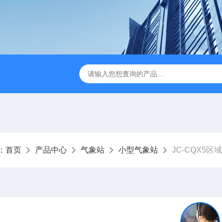
JC-FZ5大气负氧离子监测站
JC-ZS07多参数污水在线检测
：
首页
产品中心
气象站
小型气象站
JC-CQX5区