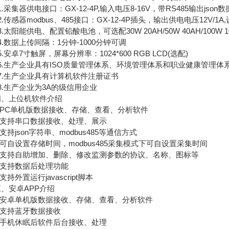
采集器供电接口：GX-12-4P,输入电压8-16V，带RS485输出json数
传感器modbus、485接口：GX-12-4P插头，输出供电电压12V/1A
太阳能供电、配置铅酸电池，可选配30W 20AH/50W 40AH/100W
数据上传间隔：1分钟-1000分钟可调
安卓7寸触屏，屏幕分辨率：1024*600 RGB LCD(选配)
.生产企业具有ISO质量管理体系、环境管理体系和职业健康管理体
.生产企业具有计算机软件注册证书
.生产企业为3A的级信用企业
上位机软件介绍
PC单机版数据接收、存储、查看、分析软件
支持串口数据接收、处理、展示
持json字符串、modbus485等通信方式
自设置存储时间，modbus485采集模式下可自设置采集时间
支持自助增加、删除、修改监测参数的协议、名称、图标等
支持数据后处理功能
持外置运行javascript脚本
安卓APP介绍
安卓单机版数据接收、存储、查看、分析软件
支持蓝牙数据接收
手机休眠后软件后台接收、处理