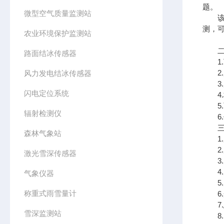
题。
微型空气质量监测站
该设
测，
农业环境保护监测站
二、
路面结冰传感器
1.
2.
风力发电结冰传感器
3.风
闪电定位系统
4.标
5.
辐射检测仪
6.传
三、
森林气象站
1.风
2.风
激光雪深传感器
3.空
4.空
气象仪器
5.大
称重式雨雪量计
6.光
7.总
雪深监测站
8.P