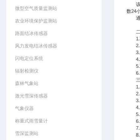
该设
微型空气质量监测站
数24
通过
农业环境保护监测站
二、
路面结冰传感器
1.
2.
风力发电结冰传感器
3.
闪电定位系统
4.标
5.
辐射检测仪
6.传
三、
森林气象站
1.风
2.风
激光雪深传感器
3.空
4.空
气象仪器
5.大
称重式雨雪量计
6.光
7.光
雪深监测站
8.采