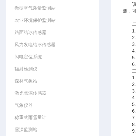
该设
微型空气质量监测站
测，
农业环境保护监测站
二、
1.
路面结冰传感器
2.
3.风
风力发电结冰传感器
4.标
闪电定位系统
5.
6.传
辐射检测仪
三、
1.风
森林气象站
2.风
3.空
激光雪深传感器
4.空
5.大
气象仪器
6.光
称重式雨雪量计
7.总
8.P
雪深监测站
9.P