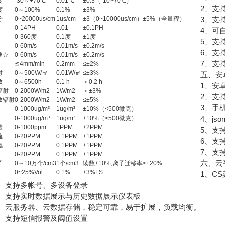
度
-30～+70℃
0.01℃
±0.3（-10~70℃）
2、支持
度
0～100%
0.1%
±3%
分
0~20000us/cm
1us/cm
±3（0~10000us/cm）±5%（全量程）
3、支持js
0-14PH
0.01
±0.1PH
4、可自设
0-360度
0.1度
±1度
5、支持
0-60m/s
0.01m/s
±0.2m/s
6、支持
速☆
0-60m/s
0.01m/s
±0.2m/s
7、支持外置
≦4mm/min
0.2mm
≤±2%
射
0～500W/㎡
0.01W/㎡
≤±3%
五、安卓
数
0～6500h
0.1 h
＜0.2 h
1、安卓
辐射
0-2000W/m2
1W/m2
＜±3%
2、支持
效辐射
0-2000W/m2
1W/m2
≤±5%
3、手机
0-1000ug/m³
1ug/m³
±10%（<500微克）
0-1000ug/m³
1ug/m³
±10%（<500微克）
4、jso
碳
0-1000ppm
1PPM
±2PPM
5、支持历
硫
0-20PPM
0.1PPM
±1PPM
6、支持
氮
0-20PPM
0.1PPM
±1PPM
7、支持外置
0-20PPM
0.1PPM
±1PPM
六、云平
子
0～10万个/cm3
1个/cm3
读数±10%;离子迁移率≤±20%
0~25%Vol
0.1%
±3%FS
1、CS架
支持多帐号、多设备登录
支持实时数据展示与历史数据展示仪表板
云服务器、云数据存储，稳定可靠，易于扩展，负载均衡。
支持短信报警及阈值设置