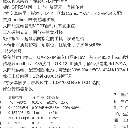
低功耗采集器：静态功耗小于1mA
标配GPRS联网、支持扩展蓝牙、有线传输
寸安卓触屏，版本：4.4.2、四核Cortex™-A7，512M/4G(选配)
持modbus485传感器扩展
太阳能充电管理MPPT自动功率点跟踪
三米碳钢支架，两节法兰盘对接
短信报警，超限后向指定的手机上发送短信
不锈钢材质防护箱，耐腐蚀、抗氧化，防水等级IP66
技术参数
集器供电接口：GX-12-4P,输入电压8-16V，带RS485输出json数
感器modbus、485接口：GX-12-4P插头，输出供电电压12V/1A
阳能供电、配置铅酸电池，可选配30W 20AH/50W 40AH/100W
据上传间隔：1分钟-1000分钟可调
寸安卓触屏，屏幕尺寸：1024*600 RGB LCD(选配)
部分传感器参数
7、整机
测量范围
分 辨 率
准 确 度
8、生产企
度
-40～+80℃
0.01℃
±0.3℃（25℃）
9、生产
度
0～100%RH
0.01%RH
±3%RH（20%~80%）
度
0-157286LUX
1Lux
＜±3%
10、生产
力
300-1100hpa
0.1hPa
±0.25%
四、上位
度
0~+70℃
0.1℃
±1℃
1、PC单