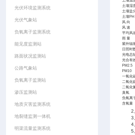
土壤温
土壤湿
光伏环境监测系统
土壤盐
土壤PH
光伏气象站
风 向
风 速
负氧离子监测系统
平均风
雨 量
能见度监测站
紫外辐
日照时
光电总
路面状况监测站
光合有
PM2.5
公路气象站
PM10
一氧化
负氧离子监测站
二氧化
二氧化
渗压监测站
臭氧
负氧离
含氧量
地质灾害监测系统
2、
地裂缝监测一体机
3、
4、
明渠流量监测系统
5、