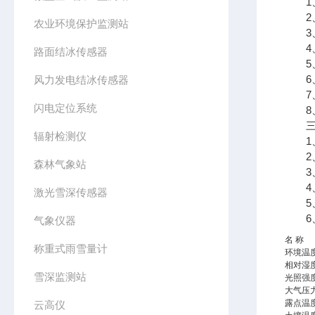
1、
2、
农业环境保护监测站
3、7
4、支
路面结冰传感器
5、
6、
风力发电结冰传感器
7、
闪电定位系统
8、
三、
辐射检测仪
1、采
2、传
森林气象站
3、太
4、数
激光雪深传感器
5、7
6、
气象仪器
名 称
称重式雨雪量计
环境温
相对湿
雪深监测站
光照强
大气压
露点温
云高仪