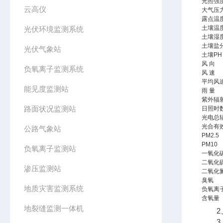
光照强
云高仪
大气压
露点温
土壤温
光伏环境监测系统
土壤湿
土壤盐
光伏气象站
土壤PH
风 向
负氧离子监测系统
风 速
平均风
能见度监测站
雨 量
紫外辐
路面状况监测站
日照时
光电总
光合有
公路气象站
PM2.5
PM10
负氧离子监测站
一氧化
二氧化
渗压监测站
二氧化
臭氧
地质灾害监测系统
负氧离
含氧量
地裂缝监测一体机
2、
3、