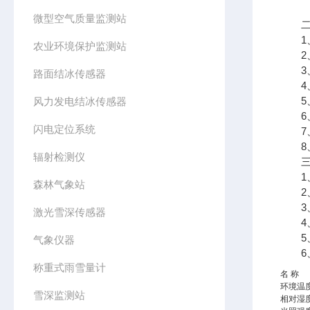
微型空气质量监测站
二、
1、
农业环境保护监测站
2、
3、7
路面结冰传感器
4、支
5、
风力发电结冰传感器
6、
闪电定位系统
7、
8、
辐射检测仪
三、
1、采
森林气象站
2、传
3、太
激光雪深传感器
4、数
5、7
气象仪器
6、
称重式雨雪量计
名 称
环境温
雪深监测站
相对湿