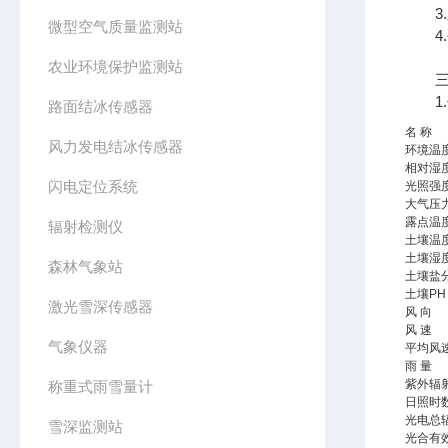
3.显
微型空气质量监测站
4.
农业环境保护监测站
三、
1.
路面结冰传感器
名 称
风力发电结冰传感器
环境温
相对湿
闪电定位系统
光照强
大气压
露点温
辐射检测仪
土壤温
土壤湿
森林气象站
土壤盐
土壤PH
激光雪深传感器
风 向
风 速
气象仪器
平均风
雨 量
紫外辐
称重式雨雪量计
日照时
光电总
雪深监测站
光合有