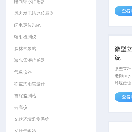
路面结冰传感器
洋、机场
查看
校园教育
风力发电结冰传感器
闪电定位系统
辐射检测仪
微型
森林气象站
统
激光雪深传感器
微型立杆
气象仪器
抵御雨水
环境侵蚀
称重式雨雪量计
确保箱内
雪深监测站
查看
行，大幅
云高仪
光伏环境监测系统
光伏气象站