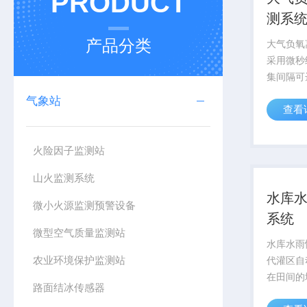
PRODUCT
测系
产品分类
大气负氧
采用微秒
集间隔可达
统分钟级
气象站
查看
级的采样
火险因子监测站
山火监测系统
水库
微小火源监测预警设备
系统
微型空气质量监测站
水库水雨
农业环境保护监测站
代灌区自
在田间的
路面结冰传感器
器，实时