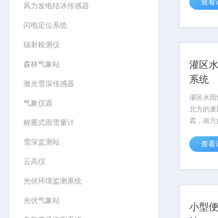
查看
墒情变化
风力发电结冰传感器
型，精准
闪电定位系统
需求。系
智能制定分
辐射检测仪
灌区
森林气象站
系统
激光雪深传感器
灌区水雨
气象仪器
北方的麦
霜，南方
称重式雨雪量计
春交替之
雪深监测站
查看
个微妙而
在这个季
云高仪
业生产的
障农田用水
光伏环境监测系统
光伏气象站
小型