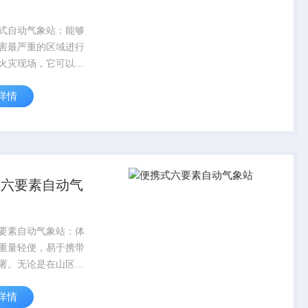
式自动气象站：能够
害最严重的区域进行
火灾现场，它可以被
势周边近距离测量温
详情
、风向等关键气象要
式六要素自动气
要素自动气象站：体
重量轻便，易于携带
署。无论是在山区、
还是偏远乡村等各种
详情
的灾害现场，都能通