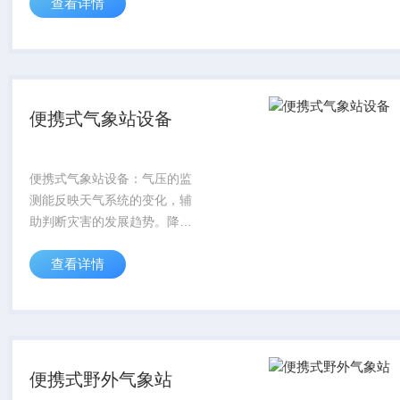
查看详情
过晚则影响返青生长。传统
的“按经验灌溉”往往难以把握
最佳时机。
便携式气象站设备
便携式气象站设备：气压的监
测能反映天气系统的变化，辅
助判断灾害的发展趋势。降水
量的测量在暴雨、泥石流等灾
查看详情
害救援中不可缺，能帮助评估
洪水上涨速度和可能的淹没范
围。
便携式野外气象站