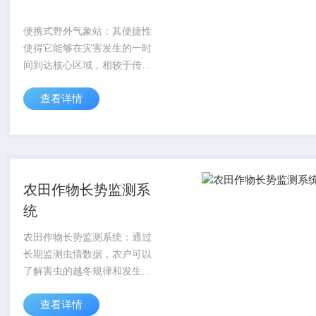
便携式野外气象站：其便捷性
使得它能够在灾害发生的一时
间到达核心区域，相较于传统
大型气象监测设备，大大缩短
查看详情
了响应时间，确保能快速获取
现场气象信息。
农田作物长势监测系
统
农田作物长势监测系统：通过
长期监测虫情数据，农户可以
了解害虫的越冬规律和发生趋
势，提前做好预防准备。例
查看详情
如，根据往年虫情数据和当年