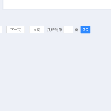
冬季气象条件，预测某种害虫
可能在某个区域大量越冬，农
户可以在害虫尚未大规...
跳转到第
页
下一页
末页