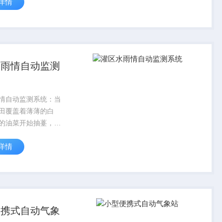
详情
，结合作物生长模
计算不同地块的灌溉
统可根据这些数据，
区分时的灌...
水雨情自动监测
情自动监测系统：当
田覆盖着薄薄的白
的油菜开始抽薹，冬
际的农田，正处在一
详情
关键的用水转折点。
节，系统悄然成为农
“智慧守护者”，在保
安全与防...
便携式自动气象