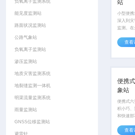
负氧离子监测系统
站
能见度监测站
小型便携
深入到灾
路面状况监测站
监测。在
放置在火
公路气象站
查看
度、风速
负氧离子监测站
素。
渗压监测站
地质灾害监测系统
便携
地裂缝监测一体机
象站
明渠流量监测系统
便携式六
积小巧、
雨量监测站
和快速部
GNSS位移监测站
城市街道
查看
复杂地形
避雷针