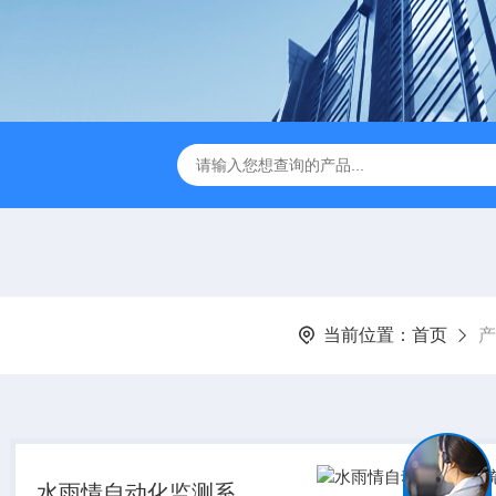
JC-FZ5大气负氧离子监测站
JC-ZS07多参数污水在线检测
当前位置：
首页
产
水雨情自动化监测系