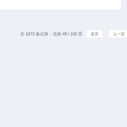
车辆或小型飞行器等
至指定位置。
共 1873 条记录，当前 49 / 100 页
首页
上一页