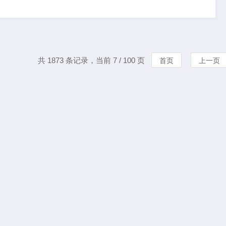
量、噪声、风速、风
要素。
共 1873 条记录，当前 7 / 100 页
首页
上一页