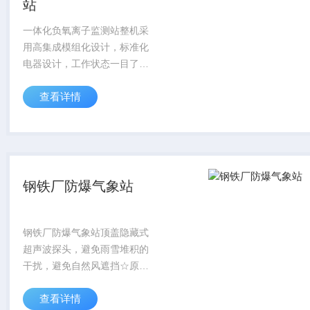
站
一体化负氧离子监测站整机采
用高集成模组化设计，标准化
电器设计，工作状态一目了
然，可实现快速维护 ；主体结
查看详情
构采用2-3mm碳钢，配合复合
密封胶条，实现多角度防水 。
钢铁厂防爆气象站
钢铁厂防爆气象站顶盖隐藏式
超声波探头，避免雨雪堆积的
干扰，避免自然风遮挡☆原理
为发射连续变频超声波信号，
查看详情
通过测量相对相位来检测风速