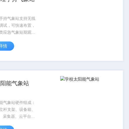
手持气象站支持无线
调试，可快速布置，
类应急气象短期观
气象监测等气象数据
详情
广泛运用于气象、农
、海洋、机场、港
考察、校园教育等领
太阳能气象站
能气象站硬件组成：
立杆支架、设备箱、
幕、采集器、云平台、
叶箱（内含干湿球温