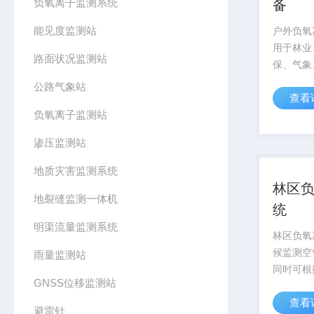
负氧离子监测系统
备
能见度监测站
户外负氧
用于林业
路面状况监测站
保、气象
环境气象
公路气象站
查看
统，主要
负氧离子监测站
空气质量
管理。
渗压监测站
地质灾害监测系统
林区
地裂缝监测一体机
统
明渠流量监测系统
林区负氧
候监测空
雨量监测站
同时可根
GNSS位移监测站
项目，如
查看
度、PM2
避雷针